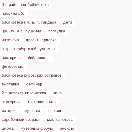
3-я районная библиотека
проекты цбс
библиотека им. а. п. гайдара
дети
црб им. а.с. пушкина
прогулка
интенсив
проект карповка
год петербургской культуры
викторина
библионочь
фотосессия
библиотека кировских островов
выставка
семинар
2-я детская библиотека
кино
экскурсия
гостевая книга
история
здоровье
поэзия
серебряный возраст
мастер-класс
школа
музейный форум
анонсы