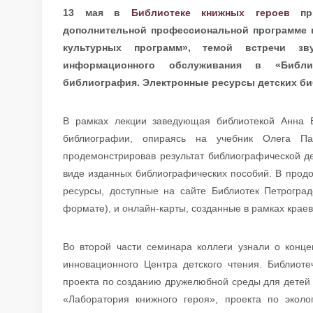
13 мая в
Библиотеке книжных героев
п
дополнительной профессиональной программе 
культурных программ», темой встречи зв
информационного обслуживания в «Библи
библиография. Электронные ресурсы детских би
В рамках лекции заведующая библиотекой Анна В
библиографии, опираясь на учебник Олега Пав
продемонстрировав результат библиографической д
виде изданных библиографических пособий. В прод
ресурсы, доступные на сайте Библиотек Петроград
формате), и онлайн-карты, созданные в рамках крае
Во второй части семинара коллеги узнали о конц
инновационного Центра детского чтения. Библиот
проекта по созданию дружелюбной среды для детей 
«Лаборатория книжного героя», проекта по экол