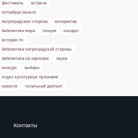
фестиваль
встреча
петербург.начало
петроградская сторона
интерактив
библиотеки мира
лекция
концерт
история пс
библиотеки петроградской стороны
библиотека на карповке
наука
конкурс
выборы
отдел культурных программ
новости
тотальный диктант
Контакты