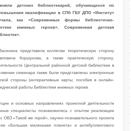
риняли детских библиотекарей, обучающихся по
повышения квалификации в СПб ГБУ ДПО «Институт
учала, как «Современные формы библиотечно-
отеке книжных героев». Современная детская
блиотек».
асенина представила коллегам теоретическую сторону
ловича Коршунова, а также практическую сторону,
еятельности Центральной районной детской библиотеки в
олжении семинара также были представлены электронные
ской стороны (интерактивные карты, пособия в онлайн-
ведческой работы Библиотеки книжных героев.
епции и основных направлениях проектной деятельности
ечные специалисты познакомились с опытом реализации
с ОВЗ «Такой же герой», научно-познавательного проекта
огии «Большая маленькая планета» и антибуллингового