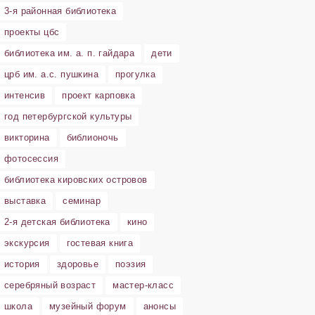
3-я районная библиотека
проекты цбс
библиотека им. а. п. гайдара
дети
црб им. а.с. пушкина
прогулка
интенсив
проект карповка
год петербургской культуры
викторина
библионочь
фотосессия
библиотека кировских островов
выставка
семинар
2-я детская библиотека
кино
экскурсия
гостевая книга
история
здоровье
поэзия
серебряный возраст
мастер-класс
школа
музейный форум
анонсы