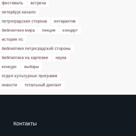
фестиваль
встреча
петербург.начало
петроградская сторона
интерактив
библиотеки мира
лекция
концерт
история пс
библиотеки петроградской стороны
библиотека на карповке
наука
конкурс
выборы
отдел культурных программ
новости
тотальный диктант
Контакты