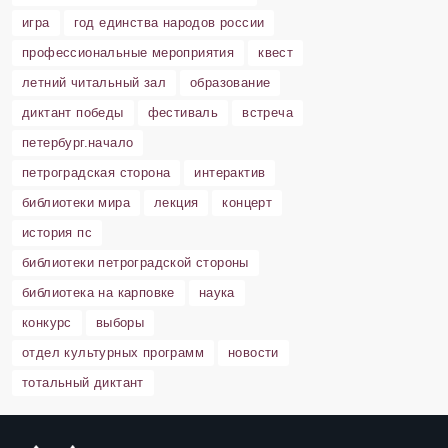
игра
год единства народов россии
профессиональные мероприятия
квест
летний читальный зал
образование
диктант победы
фестиваль
встреча
петербург.начало
петроградская сторона
интерактив
библиотеки мира
лекция
концерт
история пс
библиотеки петроградской стороны
библиотека на карповке
наука
конкурс
выборы
отдел культурных программ
новости
тотальный диктант