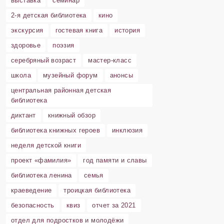
выставка
семинар
2-я детская библиотека
кино
экскурсия
гостевая книга
история
здоровье
поэзия
серебряный возраст
мастер-класс
школа
музейный форум
анонсы
центральная районная детская
библиотека
диктант
книжный обзор
библиотека книжных героев
инклюзия
неделя детской книги
проект «фамилия»
год памяти и славы
библиотека ленина
семья
краеведение
троицкая библиотека
безопасность
квиз
отчет за 2021
отдел для подростков и молодёжи