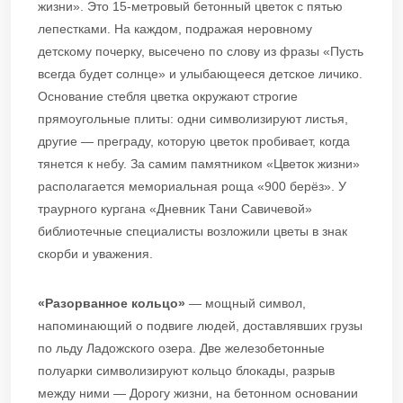
жизни». Это 15-метровый бетонный цветок с пятью
лепестками. На каждом, подражая неровному
детскому почерку, высечено по слову из фразы «Пусть
всегда будет солнце» и улыбающееся детское личико.
Основание стебля цветка окружают строгие
прямоугольные плиты: одни символизируют листья,
другие — преграду, которую цветок пробивает, когда
тянется к небу. За самим памятником «Цветок жизни»
располагается мемориальная роща «900 берёз». У
траурного кургана «Дневник Тани Савичевой»
библиотечные специалисты возложили цветы в знак
скорби и уважения.
«Разорванное кольцо»
— мощный символ,
напоминающий о подвиге людей, доставлявших грузы
по льду Ладожского озера. Две железобетонные
полуарки символизируют кольцо блокады, разрыв
между ними — Дорогу жизни, на бетонном основании