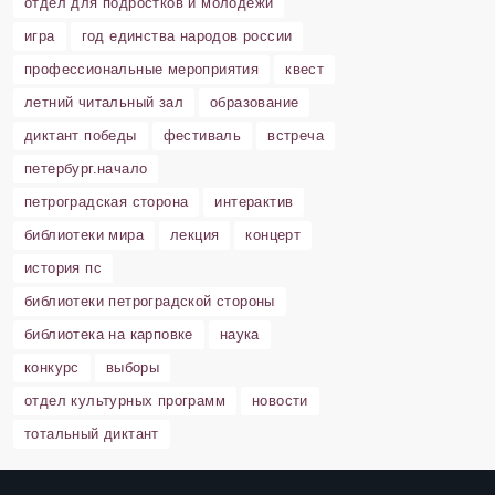
отдел для подростков и молодёжи
игра
год единства народов россии
профессиональные мероприятия
квест
летний читальный зал
образование
диктант победы
фестиваль
встреча
петербург.начало
петроградская сторона
интерактив
библиотеки мира
лекция
концерт
история пс
библиотеки петроградской стороны
библиотека на карповке
наука
конкурс
выборы
отдел культурных программ
новости
тотальный диктант