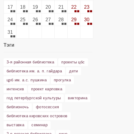
17
18
19
20
21
22
23
24
25
26
27
28
29
30
31
Тэги
3-я районная библиотека
проекты цбс
библиотека им. а. п. гайдара
дети
црб им. а.с. пушкина
прогулка
интенсив
проект карповка
год петербургской культуры
викторина
библионочь
фотосессия
библиотека кировских островов
выставка
семинар
2-я детская библиотека
кино