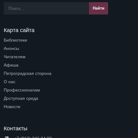
Карта сайта
Библиотеки
Open submenu (Библиотеки)
Анонсы
Читателям
Open submenu (Читателям)
Афиша
Петроградская сторона
Open submenu (Петроградская сторона)
О нас
Open submenu (О нас)
Профессионалам
Open submenu (Профессионалам)
Доступная среда
Open submenu (Доступная среда)
Новости
Контакты