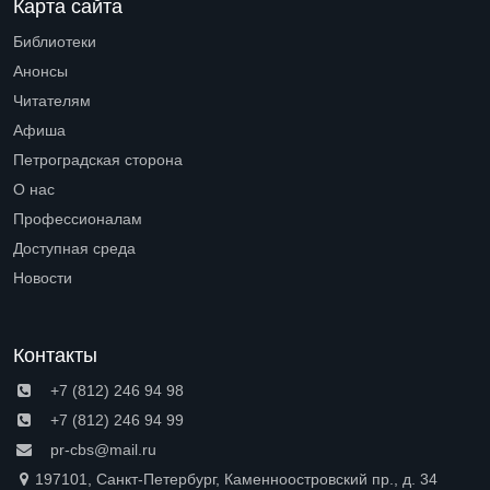
Карта сайта
Библиотеки
Open submenu (Библиотеки)
Анонсы
Читателям
Open submenu (Читателям)
Афиша
Петроградская сторона
Open submenu (Петроградская сторона)
О нас
Open submenu (О нас)
Профессионалам
Open submenu (Профессионалам)
Доступная среда
Open submenu (Доступная среда)
Новости
Контакты
+7 (812) 246 94 98
+7 (812) 246 94 99
pr-cbs@mail.ru
197101, Санкт-Петербург, Каменноостровский пр., д. 34