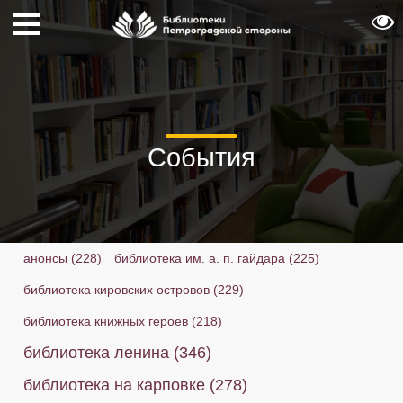
События
анонсы
(228)
библиотека им. а. п. гайдара
(225)
библиотека кировских островов
(229)
библиотека книжных героев
(218)
библиотека ленина
(346)
библиотека на карповке
(278)