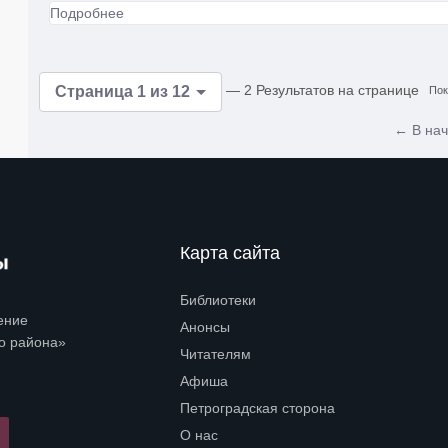
Подробнее
— 2 Результатов на странице
Страница 1 из 12
Пок
← В на
Карта сайта
Библиотеки
Open submenu (Библиотеки)
ение
Анонсы
о района»
Читателям
Open submenu (Читателям)
Афиша
Петроградская сторона
Open submenu (Петроградская сторона)
О нас