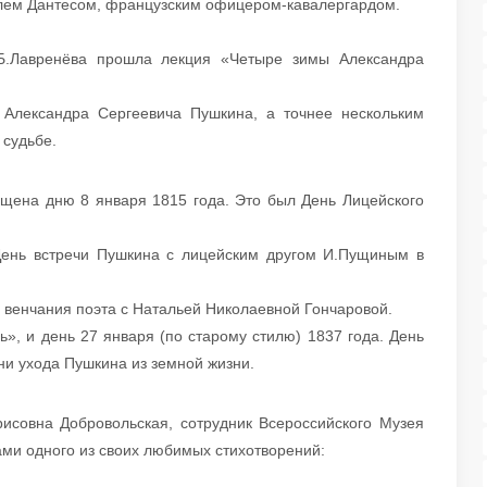
рлем Дантесом, французским офицером-кавалергардом.
 Б.Лавренёва прошла лекция «Четыре зимы Александра
Александра Сергеевича Пушкина, а точнее нескольким
 судьбе.
ящена дню 8 января 1815 года. Это был День Лицейского
 День встречи Пушкина с лицейским другом И.Пущиным в
ь венчания поэта с Натальей Николаевной Гончаровой.
ь», и день 27 января (по старому стилю) 1837 года. День
ни ухода Пушкина из земной жизни.
исовна Добровольская, сотрудник Всероссийского Музея
ками одного из своих любимых стихотворений: