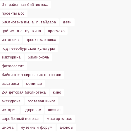
3-я районная библиотека
проекты цбс
библиотека им. а. п. гайдара
дети
црб им. а.с. пушкина
прогулка
интенсив
проект карповка
год петербургской культуры
викторина
библионочь
фотосессия
библиотека кировских островов
выставка
семинар
2-я детская библиотека
кино
экскурсия
гостевая книга
история
здоровье
поэзия
серебряный возраст
мастер-класс
школа
музейный форум
анонсы