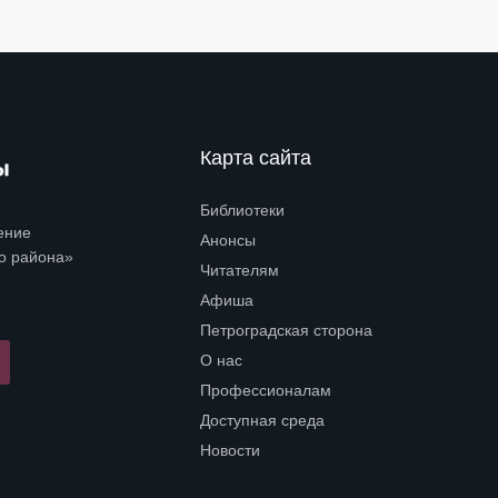
Карта сайта
Библиотеки
Open submenu (Библиотеки)
ение
Анонсы
о района»
Читателям
Open submenu (Читателям)
Афиша
Петроградская сторона
Open submenu (Петроградская сторона)
О нас
Open submenu (О нас)
Профессионалам
Open submenu (Профессионалам)
Доступная среда
Open submenu (Доступная среда)
Новости