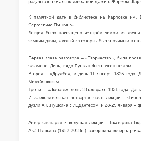
результате печально известной дуэли с Жоржем Ша
К памятной дате в библиотеке на Карповке им.
Сергеевича Пушкина».
Лекция была посвящена четырём зимам из жизни 
зимним дням, каждый из которых был значимым в его
Первая глава разговора – «Творчество», была посв
экзамена. День, когда Пушкин был назван поэтом.
Вторая – «Дружба», и день 11 января 1825 года.
Михайловском.
Третья – «Любовь», день 18 февраля 1831 года. Ден
И, заключительная, четвёртая часть лекции – «Гибел
дуэли А.С.Пушкина с Ж.Дантесом, и 28-29 января – д
Автор сценария и ведущая лекции – Екатерина Бор
А.С. Пушкина (1982-2018гг.), завершила вечер строч