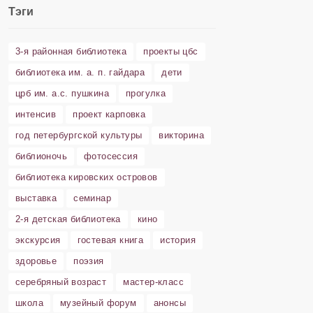
Тэги
3-я районная библиотека
проекты цбс
библиотека им. а. п. гайдара
дети
црб им. а.с. пушкина
прогулка
интенсив
проект карповка
год петербургской культуры
викторина
библионочь
фотосессия
библиотека кировских островов
выставка
семинар
2-я детская библиотека
кино
экскурсия
гостевая книга
история
здоровье
поэзия
серебряный возраст
мастер-класс
школа
музейный форум
анонсы