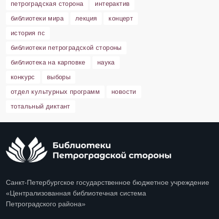
петроградская сторона
интерактив
библиотеки мира
лекция
концерт
история пс
библиотеки петроградской стороны
библиотека на карповке
наука
конкурс
выборы
отдел культурных программ
новости
тотальный диктант
Санкт-Петербургское государственное бюджетное учреждение
«Централизованная библиотечная система
Петроградского района»