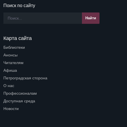
Поиск по сайту
Карта сайта
Библиотеки
Open submenu (Библиотеки)
Анонсы
Читателям
Open submenu (Читателям)
Афиша
Петроградская сторона
Open submenu (Петроградская сторона)
О нас
Open submenu (О нас)
Профессионалам
Open submenu (Профессионалам)
Доступная среда
Open submenu (Доступная среда)
Новости