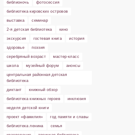
библионочь
фотосессия
библиотека кировских островов
выставка
семинар
2-я детская библиотека
кино
экскурсия
гостевая книга
история
здоровье
поэзия
серебряный возраст
мастер-класс
школа
музейный форум
анонсы
центральная районная детская
библиотека
диктант
книжный обзор
библиотека книжных героев
инклюзия
неделя детской книги
проект «фамилия»
год памяти и славы
библиотека ленина
семья
краеведение
троицкая библиотека