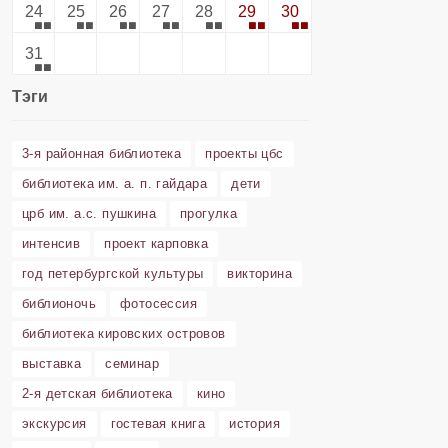
24
25
26
27
28
29
30
31
Тэги
3-я районная библиотека
проекты цбс
библиотека им. а. п. гайдара
дети
црб им. а.с. пушкина
прогулка
интенсив
проект карповка
год петербургской культуры
викторина
библионочь
фотосессия
библиотека кировских островов
выставка
семинар
2-я детская библиотека
кино
экскурсия
гостевая книга
история