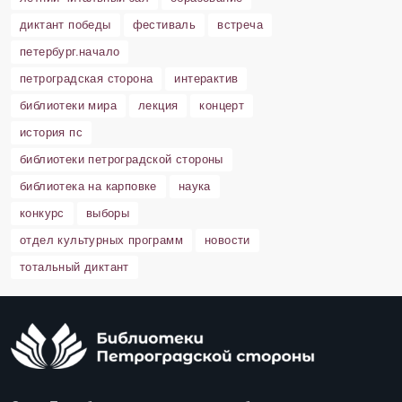
диктант победы
фестиваль
встреча
петербург.начало
петроградская сторона
интерактив
библиотеки мира
лекция
концерт
история пс
библиотеки петроградской стороны
библиотека на карповке
наука
конкурс
выборы
отдел культурных программ
новости
тотальный диктант