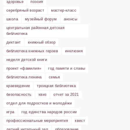
здоровье
поэзия
серебряный возраст
мастер-класс
школа
музейный форум
анонсы
центральная районная детская
библиотека
диктант
книжный обзор
библиотека книжных героев
инклюзия
неделя детской книги
проект «фамилия»
год памяти и славы
библиотека ленина
семья
краеведение
троицкая библиотека
безопасность
квиз
отчет за 2021
отдел для подростков и молодёжи
игра
год единства народов россии
профессиональные мероприятия
квест
летний читальный зал
образование