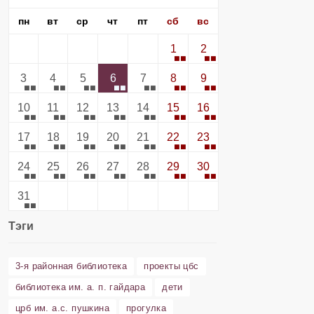
пн
вт
ср
чт
пт
сб
вс
1
2
3
4
5
6
7
8
9
10
11
12
13
14
15
16
17
18
19
20
21
22
23
24
25
26
27
28
29
30
31
Тэги
3-я районная библиотека
проекты цбс
библиотека им. а. п. гайдара
дети
црб им. а.с. пушкина
прогулка