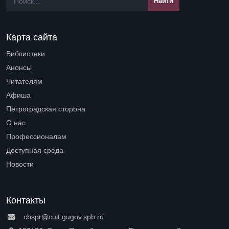
Карта сайта
Библиотеки
Open submenu (Библиотеки)
Анонсы
Читателям
Open submenu (Читателям)
Афиша
Петроградская сторона
Open submenu (Петроградская сторона)
О нас
Open submenu (О нас)
Профессионалам
Open submenu (Профессионалам)
Доступная среда
Open submenu (Доступная среда)
Новости
Контакты
cbspr@cult.gugov.spb.ru