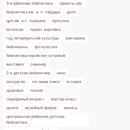
3-я районная библиотека
проекты цбс
библиотека им. а. п. гайдара
дети
црб им. а.с. пушкина
прогулка
интенсив
проект карповка
год петербургской культуры
викторина
библионочь
фотосессия
библиотека кировских островов
выставка
семинар
2-я детская библиотека
кино
экскурсия
гостевая книга
история
здоровье
поэзия
серебряный возраст
мастер-класс
школа
музейный форум
анонсы
центральная районная детская
библиотека