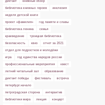
диктант
книжный обзор
библиотека книжных героев
инклюзия
неделя детской книги
проект «фамилия»
год памяти и славы
библиотека ленина
семья
краеведение
троицкая библиотека
безопасность
квиз
отчет за 2021
отдел для подростков и молодёжи
игра
год единства народов россии
профессиональные мероприятия
квест
летний читальный зал
образование
диктант победы
фестиваль
встреча
петербург.начало
петроградская сторона
интерактив
библиотеки мира
лекция
концерт