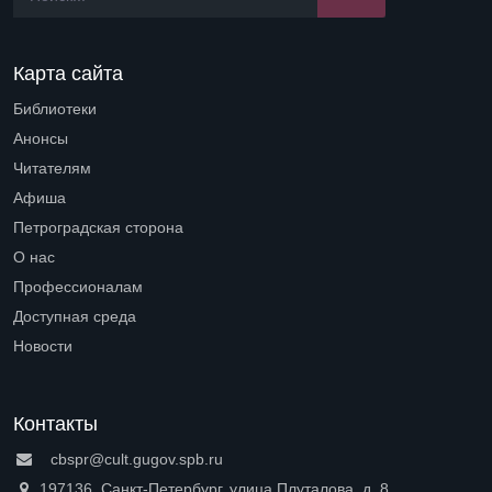
Карта сайта
Библиотеки
Open submenu (Библиотеки)
Анонсы
Читателям
Open submenu (Читателям)
Афиша
Петроградская сторона
Open submenu (Петроградская сторона)
О нас
Open submenu (О нас)
Профессионалам
Open submenu (Профессионалам)
Доступная среда
Open submenu (Доступная среда)
Новости
Контакты
cbspr@cult.gugov.spb.ru
197136, Санкт-Петербург, улица Плуталова, д. 8