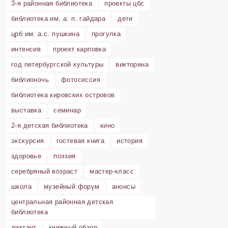
3-я районная библиотека
проекты цбс
библиотека им. а. п. гайдара
дети
црб им. а.с. пушкина
прогулка
интенсив
проект карповка
год петербургской культуры
викторина
библионочь
фотосессия
библиотека кировских островов
выставка
семинар
2-я детская библиотека
кино
экскурсия
гостевая книга
история
здоровье
поэзия
серебряный возраст
мастер-класс
школа
музейный форум
анонсы
центральная районная детская
библиотека
диктант
книжный обзор