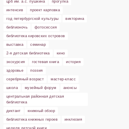
црб им. а.с. пушкина
прогулка
интенсив
проект карповка
год петербургской культуры
викторина
библионочь
фотосессия
библиотека кировских островов
выставка
семинар
2-я детская библиотека
кино
экскурсия
гостевая книга
история
здоровье
поэзия
серебряный возраст
мастер-класс
школа
музейный форум
анонсы
центральная районная детская
библиотека
диктант
книжный обзор
библиотека книжных героев
инклюзия
неделя детской книги