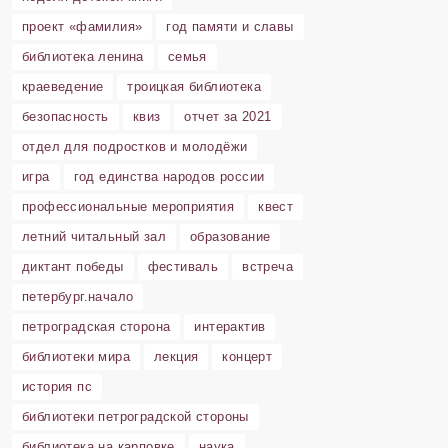
проект «фамилия»
год памяти и славы
библиотека ленина
семья
краеведение
троицкая библиотека
безопасность
квиз
отчет за 2021
отдел для подростков и молодёжи
игра
год единства народов россии
профессиональные мероприятия
квест
летний читальный зал
образование
диктант победы
фестиваль
встреча
петербург.начало
петроградская сторона
интерактив
библиотеки мира
лекция
концерт
история пс
библиотеки петроградской стороны
библиотека на карповке
наука