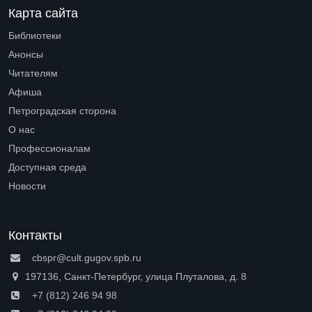
Карта сайта
Библиотеки
Open submenu (Библиотеки)
Анонсы
Читателям
Open submenu (Читателям)
Афиша
Петроградская сторона
Open submenu (Петроградская сторона)
О нас
Open submenu (О нас)
Профессионалам
Open submenu (Профессионалам)
Доступная среда
Open submenu (Доступная среда)
Новости
Контакты
cbspr@cult.gugov.spb.ru
197136, Санкт-Петербург, улица Плуталова, д. 8
+7 (812) 246 94 98