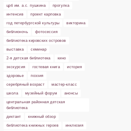
црб им. а.с. пушкина
прогулка
интенсив
проект карповка
год петербургской культуры
викторина
библионочь
фотосессия
библиотека кировских островов
выставка
семинар
2-я детская библиотека
кино
экскурсия
гостевая книга
история
здоровье
поэзия
серебряный возраст
мастер-класс
школа
музейный форум
анонсы
центральная районная детская
библиотека
диктант
книжный обзор
библиотека книжных героев
инклюзия