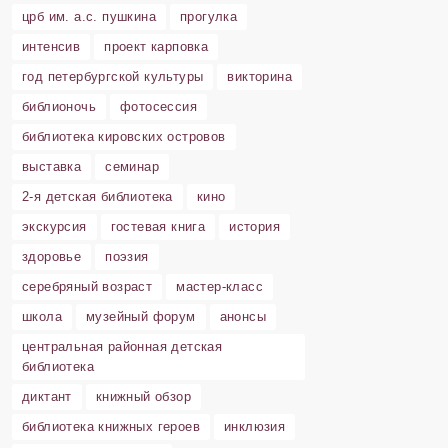
црб им. а.с. пушкина
прогулка
интенсив
проект карповка
год петербургской культуры
викторина
библионочь
фотосессия
библиотека кировских островов
выставка
семинар
2-я детская библиотека
кино
экскурсия
гостевая книга
история
здоровье
поэзия
серебряный возраст
мастер-класс
школа
музейный форум
анонсы
центральная районная детская
библиотека
диктант
книжный обзор
библиотека книжных героев
инклюзия