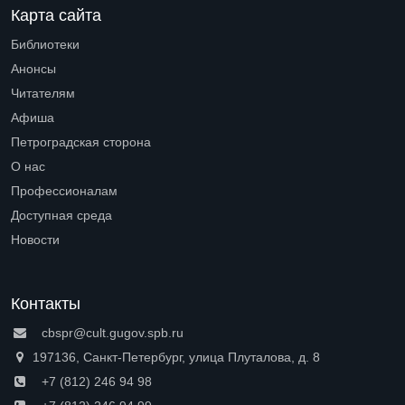
Карта сайта
Библиотеки
Open submenu (Библиотеки)
Анонсы
Читателям
Open submenu (Читателям)
Афиша
Петроградская сторона
Open submenu (Петроградская сторона)
О нас
Open submenu (О нас)
Профессионалам
Open submenu (Профессионалам)
Доступная среда
Open submenu (Доступная среда)
Новости
Контакты
cbspr@cult.gugov.spb.ru
197136, Санкт-Петербург, улица Плуталова, д. 8
+7 (812) 246 94 98