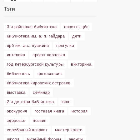
Тэги
3-я районная библиотека
проекты цбс
библиотека им. а. п. гайдара
дети
црб им. а.с. пушкина
прогулка
интенсив
проект карповка
год петербургской культуры
викторина
библионочь
фотосессия
библиотека кировских островов
выставка
семинар
2-я детская библиотека
кино
экскурсия
гостевая книга
история
здоровье
поэзия
серебряный возраст
мастер-класс
школа
музейный форум
анонсы