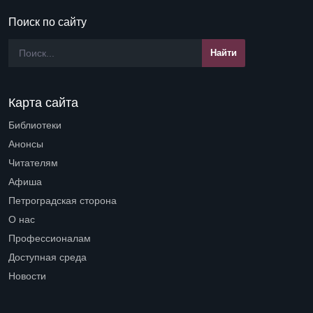
Поиск по сайту
Карта сайта
Библиотеки
Open submenu (Библиотеки)
Анонсы
Читателям
Open submenu (Читателям)
Афиша
Петроградская сторона
Open submenu (Петроградская сторона)
О нас
Open submenu (О нас)
Профессионалам
Open submenu (Профессионалам)
Доступная среда
Open submenu (Доступная среда)
Новости