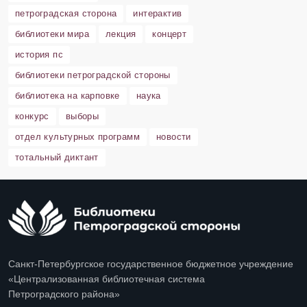
петроградская сторона
интерактив
библиотеки мира
лекция
концерт
история пс
библиотеки петроградской стороны
библиотека на карповке
наука
конкурс
выборы
отдел культурных программ
новости
тотальный диктант
Санкт-Петербургское государственное бюджетное учреждение
«Централизованная библиотечная система
Петроградского района»