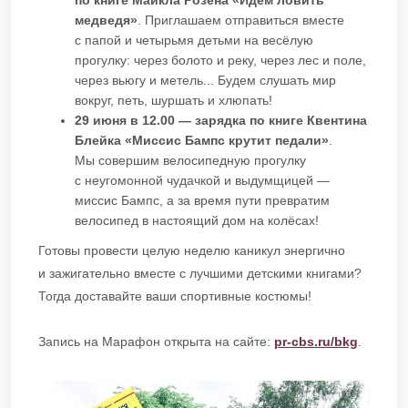
медведя»
. Приглашаем отправиться вместе
с папой и четырьмя детьми на весёлую
прогулку: через болото и реку, через лес и поле,
через вьюгу и метель... Будем слушать мир
вокруг, петь, шуршать и хлюпать!
29 июня в 12.00 — зарядка по книге Квентина
Блейка «Миссис Бампс крутит педали»
.
Мы совершим велосипедную прогулку
с неугомонной чудачкой и выдумщицей —
миссис Бампс, а за время пути превратим
велосипед в настоящий дом на колёсах!
Готовы провести целую неделю каникул энергично
и зажигательно вместе с лучшими детскими книгами?
Тогда доставайте ваши спортивные костюмы!
Запись на Марафон открыта на сайте:
pr-cbs.ru/bkg
.