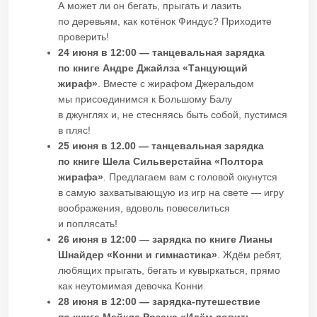
А может ли он бегать, прыгать и лазить
по деревьям, как котёнок Финдус? Приходите
проверить!
24 июня в 12:00 — танцевальная зарядка
по книге Андре Джайлза «Танцующий
жираф»
. Вместе с жирафом Джеральдом
мы присоединимся к Большому Балу
в джунглях и, не стесняясь быть собой, пустимся
в пляс!
25 июня в 12.00 — танцевальная зарядка
по книге Шела Сильверстайна «Полтора
жирафа»
. Предлагаем вам с головой окунутся
в самую захватывающую из игр на свете — игру
воображения, вдоволь повеселиться
и поплясать!
26 июня в 12:00 — зарядка по книге Лианы
Шнайдер «Конни и гимнастика»
. Ждём ребят,
любящих прыгать, бегать и кувыркаться, прямо
как неутомимая девочка Конни.
28 июня в 12:00 — зарядка-путешествие
по книге Майкла Розена «Идём ловить