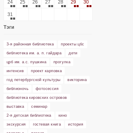
24
25
26
27
28
29
30
31
Тэги
3-я районная библиотека
проекты цбс
библиотека им. а. п. гайдара
дети
црб им. а.с. пушкина
прогулка
интенсив
проект карповка
год петербургской культуры
викторина
библионочь
фотосессия
библиотека кировских островов
выставка
семинар
2-я детская библиотека
кино
экскурсия
гостевая книга
история