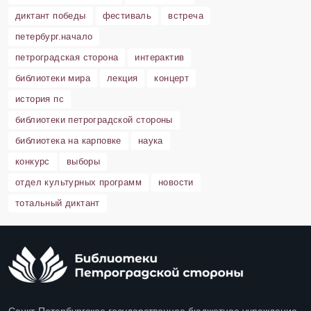
диктант победы
фестиваль
встреча
петербург.начало
петроградская сторона
интерактив
библиотеки мира
лекция
концерт
история пс
библиотеки петроградской стороны
библиотека на карповке
наука
конкурс
выборы
отдел культурных программ
новости
тотальный диктант
Санкт-Петербургское государственное бюджетное учреждение