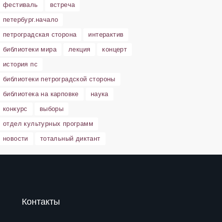
фестиваль
встреча
петербург.начало
петроградская сторона
интерактив
библиотеки мира
лекция
концерт
история пс
библиотеки петроградской стороны
библиотека на карповке
наука
конкурс
выборы
отдел культурных программ
новости
тотальный диктант
Контакты