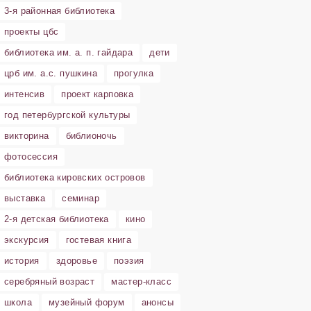
3-я районная библиотека
проекты цбс
библиотека им. а. п. гайдара
дети
црб им. а.с. пушкина
прогулка
интенсив
проект карповка
год петербургской культуры
викторина
библионочь
фотосессия
библиотека кировских островов
выставка
семинар
2-я детская библиотека
кино
экскурсия
гостевая книга
история
здоровье
поэзия
серебряный возраст
мастер-класс
школа
музейный форум
анонсы