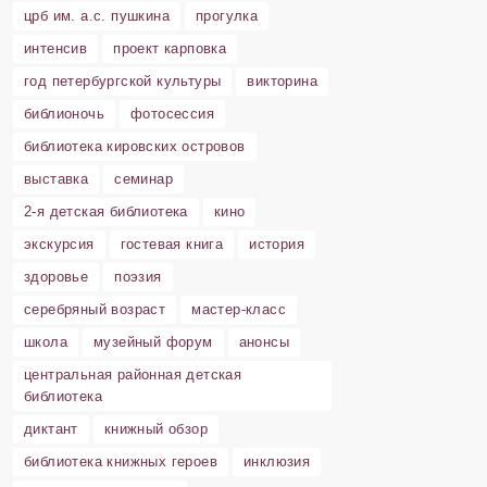
црб им. а.с. пушкина
прогулка
интенсив
проект карповка
год петербургской культуры
викторина
библионочь
фотосессия
библиотека кировских островов
выставка
семинар
2-я детская библиотека
кино
экскурсия
гостевая книга
история
здоровье
поэзия
серебряный возраст
мастер-класс
школа
музейный форум
анонсы
центральная районная детская
библиотека
диктант
книжный обзор
библиотека книжных героев
инклюзия