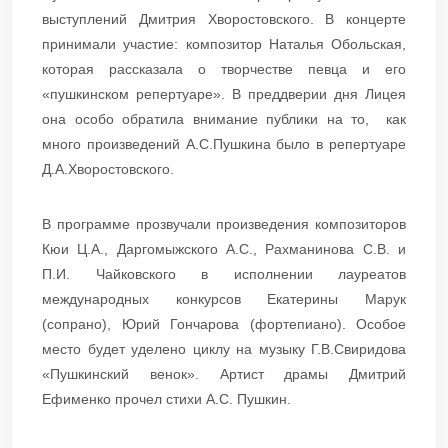
выступлений Дмитрия Хворостовского. В концерте
принимали участие: композитор Наталья Обольская,
которая рассказала о творчестве певца и его
«пушкинском репертуаре». В преддверии дня Лицея
она особо обратила внимание публики на то, как
много произведений А.С.Пушкина было в репертуаре
Д.А.Хворостовского.
В программе прозвучали произведения композиторов
Кюи Ц.А., Даргомыжского А.С., Рахманинова С.В. и
П.И. Чайковского в исполнении лауреатов
международных конкурсов Екатерины Марук
(сопрано), Юрий Гончарова (фортепиано). Особое
место будет уделено циклу на музыку Г.В.Свиридова
«Пушкинский венок». Артист драмы Дмитрий
Ефименко прочел стихи А.С. Пушкин.