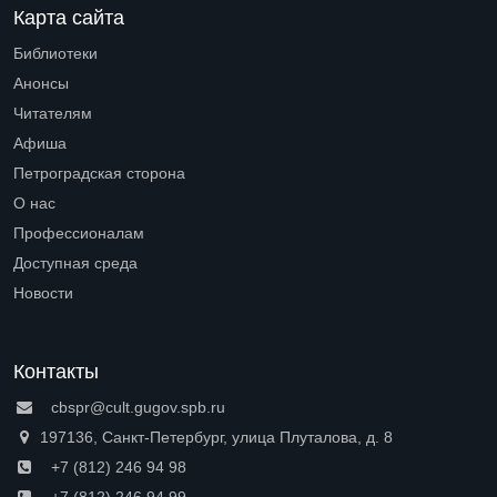
Карта сайта
Библиотеки
Open submenu (Библиотеки)
Анонсы
Читателям
Open submenu (Читателям)
Афиша
Петроградская сторона
Open submenu (Петроградская сторона)
О нас
Open submenu (О нас)
Профессионалам
Open submenu (Профессионалам)
Доступная среда
Open submenu (Доступная среда)
Новости
Контакты
cbspr@cult.gugov.spb.ru
197136, Санкт-Петербург, улица Плуталова, д. 8
+7 (812) 246 94 98