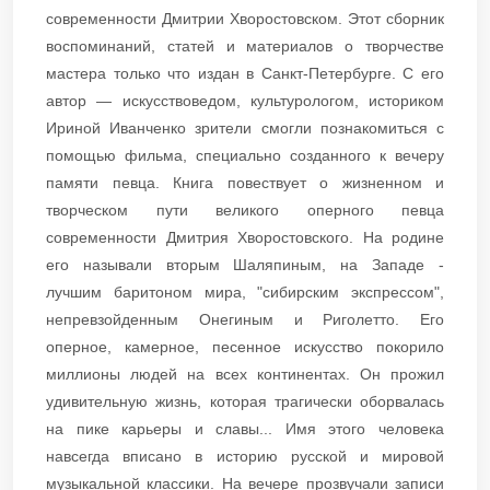
современности Дмитрии Хворостовском. Этот сборник
воспоминаний, статей и материалов о творчестве
мастера только что издан в Санкт-Петербурге. С его
автор — искусствоведом, культурологом, историком
Ириной Иванченко зрители смогли познакомиться с
помощью фильма, специально созданного к вечеру
памяти певца. Книга повествует о жизненном и
творческом пути великого оперного певца
современности Дмитрия Хворостовского. На родине
его называли вторым Шаляпиным, на Западе -
лучшим баритоном мира, "сибирским экспрессом",
непревзойденным Онегиным и Риголетто. Его
оперное, камерное, песенное искусство покорило
миллионы людей на всех континентах. Он прожил
удивительную жизнь, которая трагически оборвалась
на пике карьеры и славы... Имя этого человека
навсегда вписано в историю русской и мировой
музыкальной классики. На вечере прозвучали записи