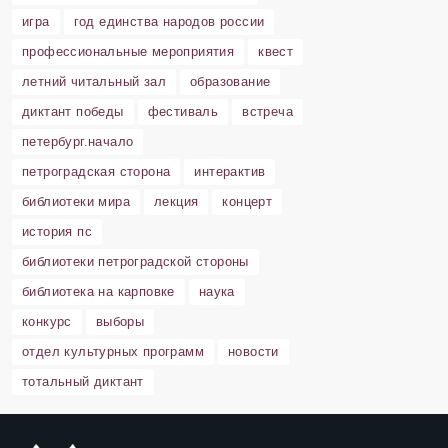
игра
год единства народов россии
профессиональные мероприятия
квест
летний читальный зал
образование
диктант победы
фестиваль
встреча
петербург.начало
петроградская сторона
интерактив
библиотеки мира
лекция
концерт
история пс
библиотеки петроградской стороны
библиотека на карповке
наука
конкурс
выборы
отдел культурных программ
новости
тотальный диктант