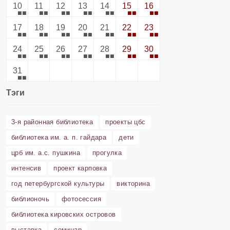
10
11
12
13
14
15
16
17
18
19
20
21
22
23
24
25
26
27
28
29
30
31
Тэги
3-я районная библиотека
проекты цбс
библиотека им. а. п. гайдара
дети
црб им. а.с. пушкина
прогулка
интенсив
проект карповка
год петербургской культуры
викторина
библионочь
фотосессия
библиотека кировских островов
выставка
семинар