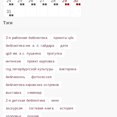
24
25
26
27
28
29
30
31
Тэги
3-я районная библиотека
проекты цбс
библиотека им. а. п. гайдара
дети
црб им. а.с. пушкина
прогулка
интенсив
проект карповка
год петербургской культуры
викторина
библионочь
фотосессия
библиотека кировских островов
выставка
семинар
2-я детская библиотека
кино
экскурсия
гостевая книга
история
здоровье
поэзия