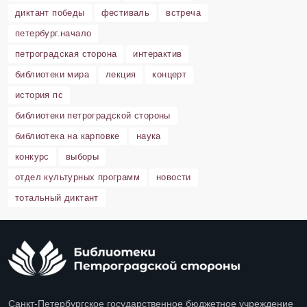
диктант победы
фестиваль
встреча
петербург.начало
петроградская сторона
интерактив
библиотеки мира
лекция
концерт
история пс
библиотеки петроградской стороны
библиотека на карповке
наука
конкурс
выборы
отдел культурных программ
новости
тотальный диктант
Санкт-Петербургское государственное бюджетное учреждение