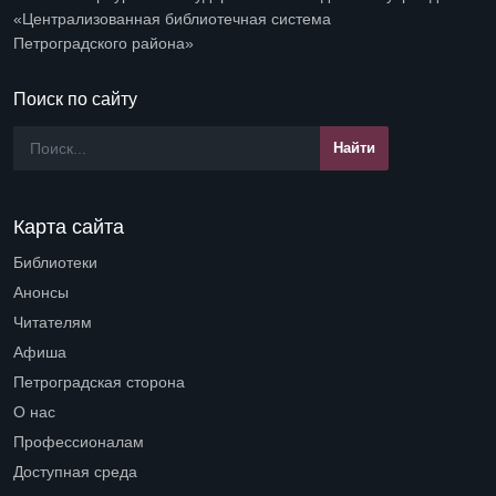
«Централизованная библиотечная система
Петроградского района»
Поиск по сайту
Карта сайта
Библиотеки
Open submenu (Библиотеки)
Анонсы
Читателям
Open submenu (Читателям)
Афиша
Петроградская сторона
Open submenu (Петроградская сторона)
О нас
Open submenu (О нас)
Профессионалам
Open submenu (Профессионалам)
Доступная среда
Open submenu (Доступная среда)