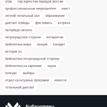
игра
год единства народов россии
профессиональные мероприятия
квест
летний читальный зал
образование
диктант победы
фестиваль
встреча
петербург.начало
петроградская сторона
интерактив
библиотеки мира
лекция
концерт
история пс
библиотеки петроградской стороны
библиотека на карповке
наука
конкурс
выборы
отдел культурных программ
новости
тотальный диктант