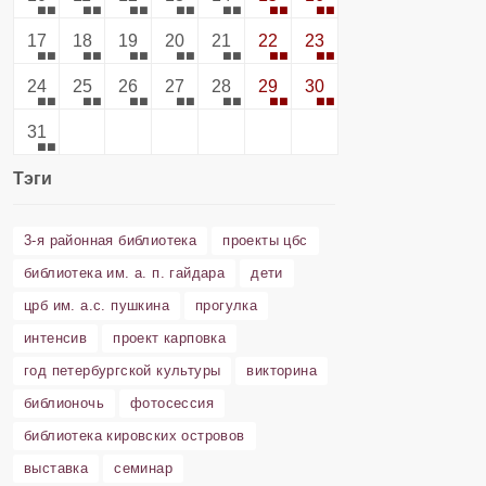
17
18
19
20
21
22
23
24
25
26
27
28
29
30
31
Тэги
3-я районная библиотека
проекты цбс
библиотека им. а. п. гайдара
дети
црб им. а.с. пушкина
прогулка
интенсив
проект карповка
год петербургской культуры
викторина
библионочь
фотосессия
библиотека кировских островов
выставка
семинар