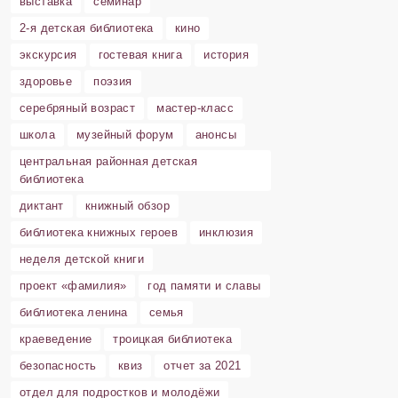
выставка
семинар
2-я детская библиотека
кино
экскурсия
гостевая книга
история
здоровье
поэзия
серебряный возраст
мастер-класс
школа
музейный форум
анонсы
центральная районная детская
библиотека
диктант
книжный обзор
библиотека книжных героев
инклюзия
неделя детской книги
проект «фамилия»
год памяти и славы
библиотека ленина
семья
краеведение
троицкая библиотека
безопасность
квиз
отчет за 2021
отдел для подростков и молодёжи