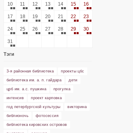
10
11
12
13
14
15
16
17
18
19
20
21
22
23
24
25
26
27
28
29
30
31
Тэги
3-я районная библиотека
проекты цбс
библиотека им. а. п. гайдара
дети
црб им. а.с. пушкина
прогулка
интенсив
проект карповка
год петербургской культуры
викторина
библионочь
фотосессия
библиотека кировских островов