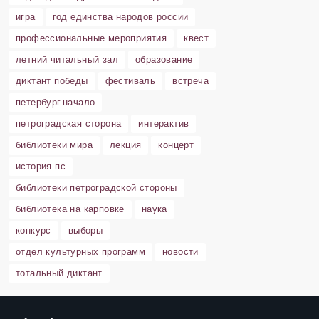
игра
год единства народов россии
профессиональные мероприятия
квест
летний читальный зал
образование
диктант победы
фестиваль
встреча
петербург.начало
петроградская сторона
интерактив
библиотеки мира
лекция
концерт
история пс
библиотеки петроградской стороны
библиотека на карповке
наука
конкурс
выборы
отдел культурных программ
новости
тотальный диктант