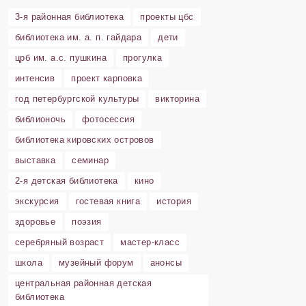
3-я районная библиотека
проекты цбс
библиотека им. а. п. гайдара
дети
црб им. а.с. пушкина
прогулка
интенсив
проект карповка
год петербургской культуры
викторина
библионочь
фотосессия
библиотека кировских островов
выставка
семинар
2-я детская библиотека
кино
экскурсия
гостевая книга
история
здоровье
поэзия
серебряный возраст
мастер-класс
школа
музейный форум
анонсы
центральная районная детская
библиотека