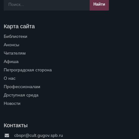
Карта сайта
Библиотеки
Open submenu (Библиотеки)
Анонсы
Читателям
Open submenu (Читателям)
Афиша
Петроградская сторона
Open submenu (Петроградская сторона)
О нас
Open submenu (О нас)
Профессионалам
Open submenu (Профессионалам)
Доступная среда
Open submenu (Доступная среда)
Новости
Контакты
cbspr@cult.gugov.spb.ru