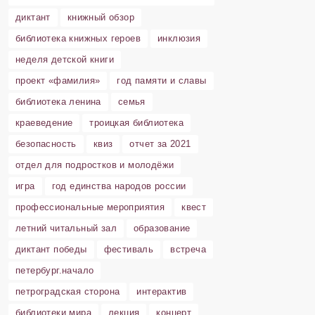
диктант
книжный обзор
библиотека книжных героев
инклюзия
неделя детской книги
проект «фамилия»
год памяти и славы
библиотека ленина
семья
краеведение
троицкая библиотека
безопасность
квиз
отчет за 2021
отдел для подростков и молодёжи
игра
год единства народов россии
профессиональные мероприятия
квест
летний читальный зал
образование
диктант победы
фестиваль
встреча
петербург.начало
петроградская сторона
интерактив
библиотеки мира
лекция
концерт