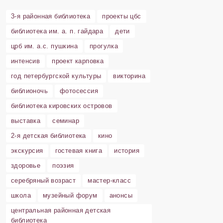
3-я районная библиотека
проекты цбс
библиотека им. а. п. гайдара
дети
црб им. а.с. пушкина
прогулка
интенсив
проект карповка
год петербургской культуры
викторина
библионочь
фотосессия
библиотека кировских островов
выставка
семинар
2-я детская библиотека
кино
экскурсия
гостевая книга
история
здоровье
поэзия
серебряный возраст
мастер-класс
школа
музейный форум
анонсы
центральная районная детская
библиотека