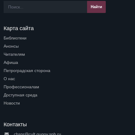
Карта сайта
Библиотеки
Open submenu (Библиотеки)
Анонсы
Читателям
Open submenu (Читателям)
Афиша
Петроградская сторона
Open submenu (Петроградская сторона)
О нас
Open submenu (О нас)
Профессионалам
Open submenu (Профессионалам)
Доступная среда
Open submenu (Доступная среда)
Новости
Контакты
cbspr@cult.gugov.spb.ru