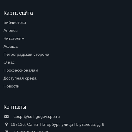
Карта сайта
Библиотеки
Open submenu (Библиотеки)
Анонсы
Читателям
Open submenu (Читателям)
Афиша
Петроградская сторона
Open submenu (Петроградская сторона)
О нас
Open submenu (О нас)
Профессионалам
Open submenu (Профессионалам)
Доступная среда
Open submenu (Доступная среда)
Новости
Контакты
cbspr@cult.gugov.spb.ru
197136, Санкт-Петербург, улица Плуталова, д. 8