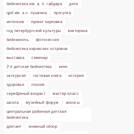
библиотека им. а. п. гайдара
дети
црб им. а.с. пушкина
прогулка
интенсив
проект карповка
год петербургской культуры
викторина
библионочь
фотосессия
библиотека кировских островов
выставка
семинар
2-я детская библиотека
кино
экскурсия
гостевая книга
история
здоровье
поэзия
серебряный возраст
мастер-класс
школа
музейный форум
анонсы
центральная районная детская
библиотека
диктант
книжный обзор