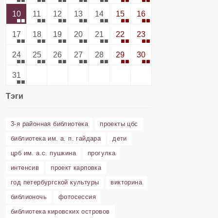
10
11
12
13
14
15
16
17
18
19
20
21
22
23
24
25
26
27
28
29
30
31
Тэги
3-я районная библиотека
проекты цбс
библиотека им. а. п. гайдара
дети
црб им. а.с. пушкина
прогулка
интенсив
проект карповка
год петербургской культуры
викторина
библионочь
фотосессия
библиотека кировских островов