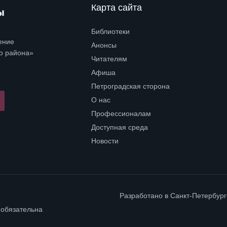
Карта сайта
Библиотеки
Open submenu (Библиотеки)
ение
Анонсы
о района»
Читателям
Open submenu (Читателям)
Афиша
Петроградская сторона
Open submenu (Петроградская сторона)
О нас
Open submenu (О нас)
Профессионалам
Open submenu (Профессионалам)
Доступная среда
Open submenu (Доступная среда)
Новости
Разработано в
Санкт-Петербур
 обязательна