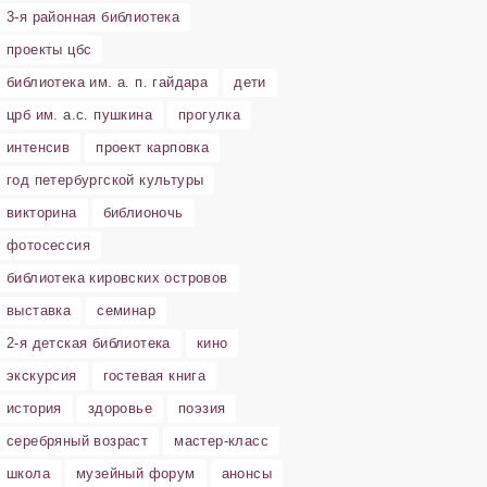
3-я районная библиотека
проекты цбс
библиотека им. а. п. гайдара
дети
црб им. а.с. пушкина
прогулка
интенсив
проект карповка
год петербургской культуры
викторина
библионочь
фотосессия
библиотека кировских островов
выставка
семинар
2-я детская библиотека
кино
экскурсия
гостевая книга
история
здоровье
поэзия
серебряный возраст
мастер-класс
школа
музейный форум
анонсы