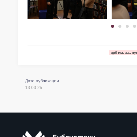
црб им. а.с. п
Дата публикации
13.03.25