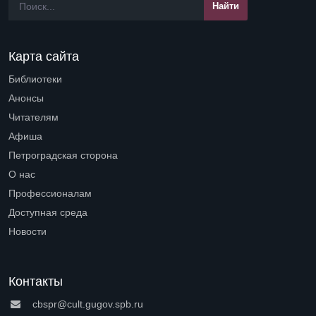
Карта сайта
Библиотеки
Open submenu (Библиотеки)
Анонсы
Читателям
Open submenu (Читателям)
Афиша
Петроградская сторона
Open submenu (Петроградская сторона)
О нас
Open submenu (О нас)
Профессионалам
Open submenu (Профессионалам)
Доступная среда
Open submenu (Доступная среда)
Новости
Контакты
cbspr@cult.gugov.spb.ru