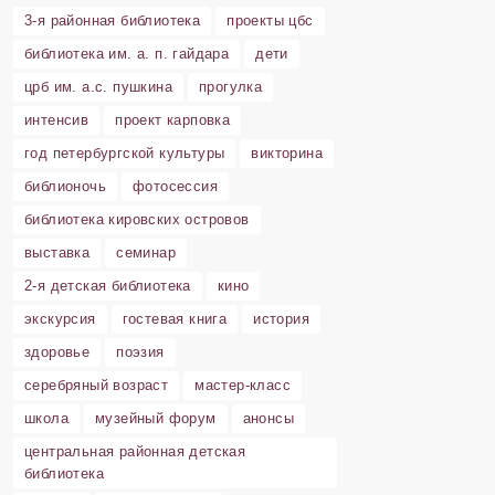
3-я районная библиотека
проекты цбс
библиотека им. а. п. гайдара
дети
црб им. а.с. пушкина
прогулка
интенсив
проект карповка
год петербургской культуры
викторина
библионочь
фотосессия
библиотека кировских островов
выставка
семинар
2-я детская библиотека
кино
экскурсия
гостевая книга
история
здоровье
поэзия
серебряный возраст
мастер-класс
школа
музейный форум
анонсы
центральная районная детская
библиотека