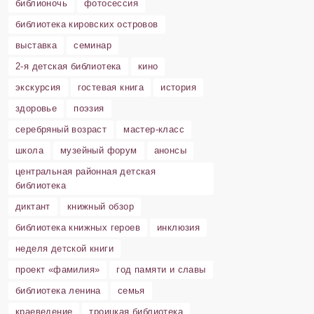
библионочь
фотосессия
библиотека кировских островов
выставка
семинар
2-я детская библиотека
кино
экскурсия
гостевая книга
история
здоровье
поэзия
серебряный возраст
мастер-класс
школа
музейный форум
анонсы
центральная районная детская
библиотека
диктант
книжный обзор
библиотека книжных героев
инклюзия
неделя детской книги
проект «фамилия»
год памяти и славы
библиотека ленина
семья
краеведение
троицкая библиотека