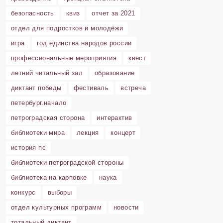
безопасность
квиз
отчет за 2021
отдел для подростков и молодёжи
игра
год единства народов россии
профессиональные мероприятия
квест
летний читальный зал
образование
диктант победы
фестиваль
встреча
петербург.начало
петроградская сторона
интерактив
библиотеки мира
лекция
концерт
история пс
библиотеки петроградской стороны
библиотека на карповке
наука
конкурс
выборы
отдел культурных программ
новости
тотальный диктант