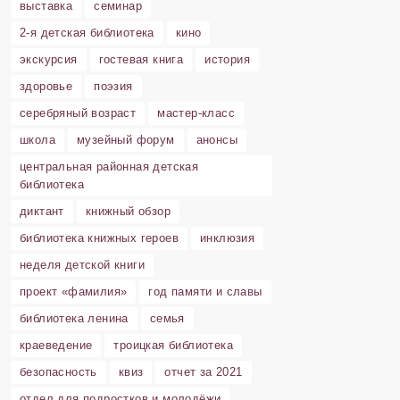
выставка
семинар
2-я детская библиотека
кино
экскурсия
гостевая книга
история
здоровье
поэзия
серебряный возраст
мастер-класс
школа
музейный форум
анонсы
центральная районная детская
библиотека
диктант
книжный обзор
библиотека книжных героев
инклюзия
неделя детской книги
проект «фамилия»
год памяти и славы
библиотека ленина
семья
краеведение
троицкая библиотека
безопасность
квиз
отчет за 2021
отдел для подростков и молодёжи