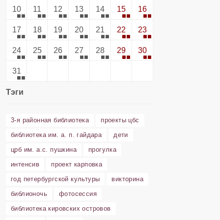
10
11
12
13
14
15
16
17
18
19
20
21
22
23
24
25
26
27
28
29
30
31
Тэги
3-я районная библиотека
проекты цбс
библиотека им. а. п. гайдара
дети
црб им. а.с. пушкина
прогулка
интенсив
проект карповка
год петербургской культуры
викторина
библионочь
фотосессия
библиотека кировских островов