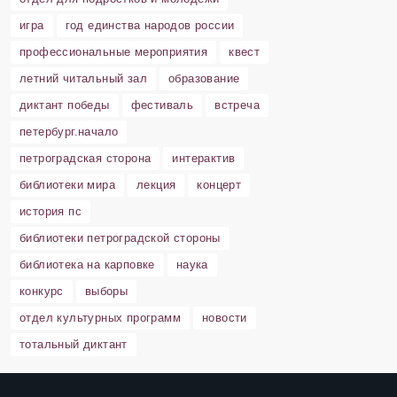
игра
год единства народов россии
профессиональные мероприятия
квест
летний читальный зал
образование
диктант победы
фестиваль
встреча
петербург.начало
петроградская сторона
интерактив
библиотеки мира
лекция
концерт
история пс
библиотеки петроградской стороны
библиотека на карповке
наука
конкурс
выборы
отдел культурных программ
новости
тотальный диктант