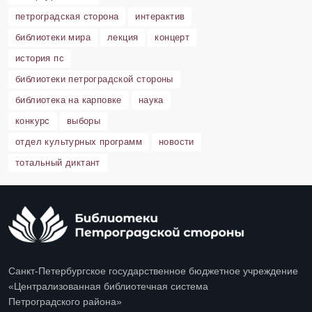
петроградская сторона
интерактив
библиотеки мира
лекция
концерт
история пс
библиотеки петроградской стороны
библиотека на карповке
наука
конкурс
выборы
отдел культурных программ
новости
тотальный диктант
Санкт-Петербургское государственное бюджетное учреждение
«Централизованная библиотечная система
Петроградского района»