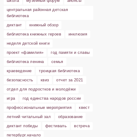
школа
музейный форум
анонсы
центральная районная детская
библиотека
диктант
книжный обзор
библиотека книжных героев
инклюзия
неделя детской книги
проект «фамилия»
год памяти и славы
библиотека ленина
семья
краеведение
троицкая библиотека
безопасность
квиз
отчет за 2021
отдел для подростков и молодёжи
игра
год единства народов россии
профессиональные мероприятия
квест
летний читальный зал
образование
диктант победы
фестиваль
встреча
петербург.начало