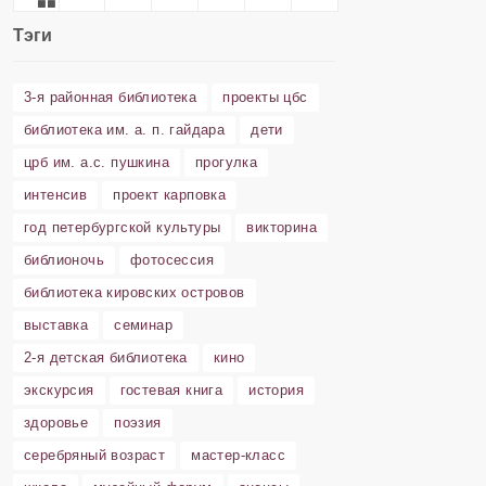
Тэги
3-я районная библиотека
проекты цбс
библиотека им. а. п. гайдара
дети
црб им. а.с. пушкина
прогулка
интенсив
проект карповка
год петербургской культуры
викторина
библионочь
фотосессия
библиотека кировских островов
выставка
семинар
2-я детская библиотека
кино
экскурсия
гостевая книга
история
здоровье
поэзия
серебряный возраст
мастер-класс