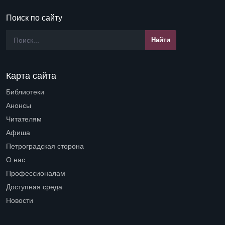
Поиск по сайту
Карта сайта
Библиотеки
Open submenu (Библиотеки)
Анонсы
Читателям
Open submenu (Читателям)
Афиша
Петроградская сторона
Open submenu (Петроградская сторона)
О нас
Open submenu (О нас)
Профессионалам
Open submenu (Профессионалам)
Доступная среда
Open submenu (Доступная среда)
Новости