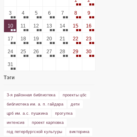
1
2
3
4
5
6
7
8
9
10
11
12
13
14
15
16
17
18
19
20
21
22
23
24
25
26
27
28
29
30
31
Тэги
3-я районная библиотека
проекты цбс
библиотека им. а. п. гайдара
дети
црб им. а.с. пушкина
прогулка
интенсив
проект карповка
год петербургской культуры
викторина