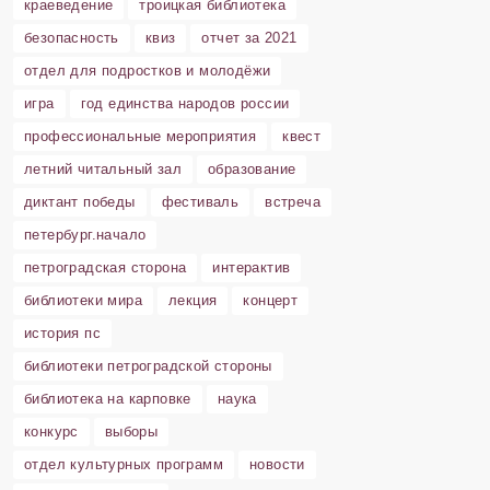
краеведение
троицкая библиотека
безопасность
квиз
отчет за 2021
отдел для подростков и молодёжи
игра
год единства народов россии
профессиональные мероприятия
квест
летний читальный зал
образование
диктант победы
фестиваль
встреча
петербург.начало
петроградская сторона
интерактив
библиотеки мира
лекция
концерт
история пс
библиотеки петроградской стороны
библиотека на карповке
наука
конкурс
выборы
отдел культурных программ
новости