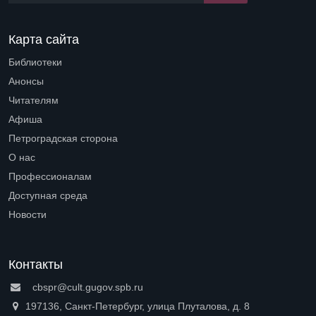
Карта сайта
Библиотеки
Open submenu (Библиотеки)
Анонсы
Читателям
Open submenu (Читателям)
Афиша
Петроградская сторона
Open submenu (Петроградская сторона)
О нас
Open submenu (О нас)
Профессионалам
Open submenu (Профессионалам)
Доступная среда
Open submenu (Доступная среда)
Новости
Контакты
cbspr@cult.gugov.spb.ru
197136, Санкт-Петербург, улица Плуталова, д. 8