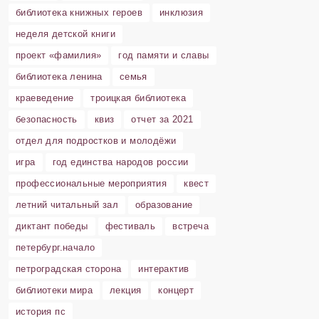
библиотека книжных героев
инклюзия
неделя детской книги
проект «фамилия»
год памяти и славы
библиотека ленина
семья
краеведение
троицкая библиотека
безопасность
квиз
отчет за 2021
отдел для подростков и молодёжи
игра
год единства народов россии
профессиональные мероприятия
квест
летний читальный зал
образование
диктант победы
фестиваль
встреча
петербург.начало
петроградская сторона
интерактив
библиотеки мира
лекция
концерт
история пс