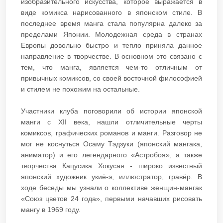
изобразительного искусства, которое выражается в
виде комикса нарисованного в японском стиле. В
последнее время манга стала популярна далеко за
пределами Японии. Молодежная среда в странах
Европы довольно быстро и тепло приняла данное
направление в творчестве. В основном это связано с
тем, что манга, является чем-то отличным от
привычных комиксов, со своей восточной философией
и стилем не похожим на остальные.
Участники клуба поговорили об истории японской
манги с XII века, нашли отличительные черты
комиксов, графических романов и манги. Разговор не
мог не коснуться Осаму Тэдзуки (японский мангака,
аниматор) и его легендарного «Астробоя», а также
творчества Кацусика Хокусая - широко известный
японский художник укиё-э, иллюстратор, гравёр. В
ходе беседы мы узнали о коллективе женщин-мангак
«Союз цветов 24 года», первыми начавших рисовать
мангу в 1969 году.