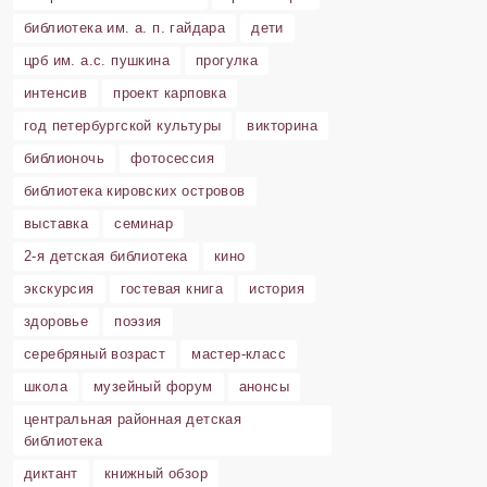
библиотека им. а. п. гайдара
дети
црб им. а.с. пушкина
прогулка
интенсив
проект карповка
год петербургской культуры
викторина
библионочь
фотосессия
библиотека кировских островов
выставка
семинар
2-я детская библиотека
кино
экскурсия
гостевая книга
история
здоровье
поэзия
серебряный возраст
мастер-класс
школа
музейный форум
анонсы
центральная районная детская
библиотека
диктант
книжный обзор