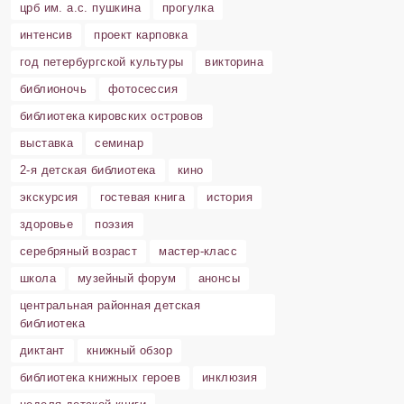
црб им. а.с. пушкина
прогулка
интенсив
проект карповка
год петербургской культуры
викторина
библионочь
фотосессия
библиотека кировских островов
выставка
семинар
2-я детская библиотека
кино
экскурсия
гостевая книга
история
здоровье
поэзия
серебряный возраст
мастер-класс
школа
музейный форум
анонсы
центральная районная детская
библиотека
диктант
книжный обзор
библиотека книжных героев
инклюзия