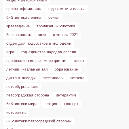
неделя детской книги
проект «фамилия»
год памяти и славы
библиотека ленина
семья
краеведение
троицкая библиотека
безопасность
квиз
отчет за 2021
отдел для подростков и молодёжи
игра
год единства народов россии
профессиональные мероприятия
квест
летний читальный зал
образование
диктант победы
фестиваль
встреча
петербург.начало
петроградская сторона
интерактив
библиотеки мира
лекция
концерт
история пс
библиотеки петроградской стороны