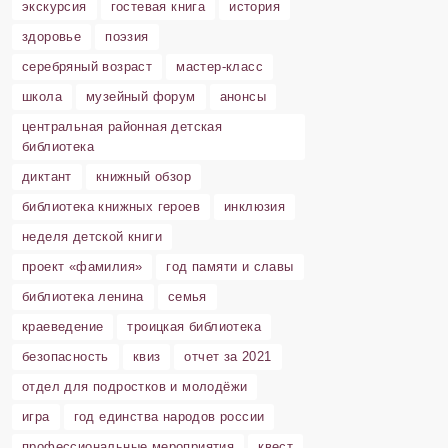
экскурсия
гостевая книга
история
здоровье
поэзия
серебряный возраст
мастер-класс
школа
музейный форум
анонсы
центральная районная детская
библиотека
диктант
книжный обзор
библиотека книжных героев
инклюзия
неделя детской книги
проект «фамилия»
год памяти и славы
библиотека ленина
семья
краеведение
троицкая библиотека
безопасность
квиз
отчет за 2021
отдел для подростков и молодёжи
игра
год единства народов россии
профессиональные мероприятия
квест