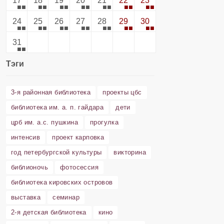
17
18
19
20
21
22
23
24
25
26
27
28
29
30
31
Тэги
3-я районная библиотека
проекты цбс
библиотека им. а. п. гайдара
дети
црб им. а.с. пушкина
прогулка
интенсив
проект карповка
год петербургской культуры
викторина
библионочь
фотосессия
библиотека кировских островов
выставка
семинар
2-я детская библиотека
кино