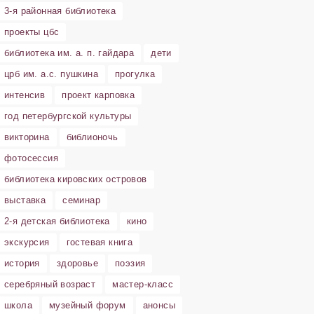
3-я районная библиотека
проекты цбс
библиотека им. а. п. гайдара
дети
црб им. а.с. пушкина
прогулка
интенсив
проект карповка
год петербургской культуры
викторина
библионочь
фотосессия
библиотека кировских островов
выставка
семинар
2-я детская библиотека
кино
экскурсия
гостевая книга
история
здоровье
поэзия
серебряный возраст
мастер-класс
школа
музейный форум
анонсы