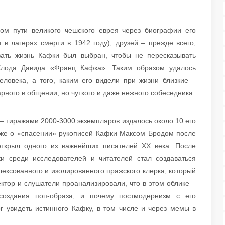
ном пути великого чешского еврея через биографии его
 в лагерях смерти в 1942 году), друзей – прежде всего,
зать жизнь Кафки был выбран, чтобы не пересказывать
Клода Давида «Франц Кафка». Таким образом удалось
еловека, а того, каким его видели при жизни близкие –
арного в общении, но чуткого и даже нежного собеседника.
– тиражами 2000-3000 экземпляров издалось около 10 его
акже о «спасении» рукописей Кафки Максом Бродом после
открыл одного из важнейших писателей XX века. После
и среди исследователей и читателей стал создаваться
ексованного и изолированного пражского клерка, который
ктор и слушатели проанализировали, что в этом облике –
создания поп-образа, и почему постмодернизм с его
г увидеть истинного Кафку, в том числе и через мемы в