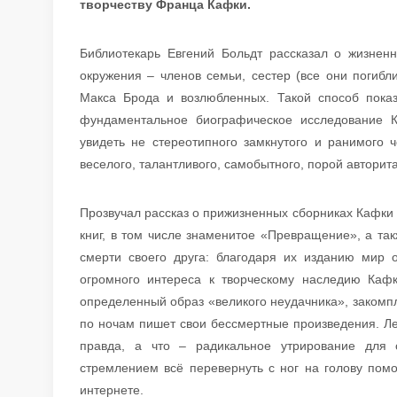
творчеству Франца Кафки.
Библиотекарь Евгений Больдт рассказал о жизнен
окружения – членов семьи, сестер (все они погибли
Макса Брода и возлюбленных. Такой способ пока
фундаментальное биографическое исследование 
увидеть не стереотипного замкнутого и ранимого ч
веселого, талантливого, самобытного, порой авторит
Прозвучал рассказ о прижизненных сборниках Кафки 
книг, в том числе знаменитое «Превращение», а т
смерти своего друга: благодаря их изданию мир 
огромного интереса к творческому наследию Кафк
определенный образ «великого неудачника», закомпл
по ночам пишет свои бессмертные произведения. Ле
правда, а что – радикальное утрирование для 
стремлением всё перевернуть с ног на голову помо
интернете.