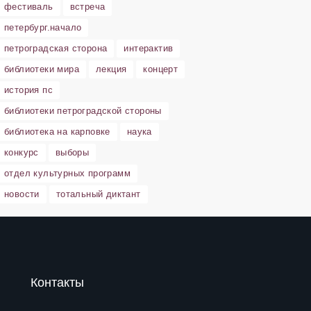
фестиваль
встреча
петербург.начало
петроградская сторона
интерактив
библиотеки мира
лекция
концерт
история пс
библиотеки петроградской стороны
библиотека на карповке
наука
конкурс
выборы
отдел культурных программ
новости
тотальный диктант
Контакты