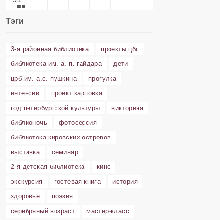
Тэги
3-я районная библиотека
проекты цбс
библиотека им. а. п. гайдара
дети
црб им. а.с. пушкина
прогулка
интенсив
проект карповка
год петербургской культуры
викторина
библионочь
фотосессия
библиотека кировских островов
выставка
семинар
2-я детская библиотека
кино
экскурсия
гостевая книга
история
здоровье
поэзия
серебряный возраст
мастер-класс