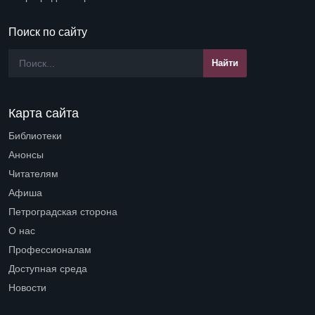
Поиск по сайту
Карта сайта
Библиотеки
Open submenu (Библиотеки)
Анонсы
Читателям
Open submenu (Читателям)
Афиша
Петроградская сторона
Open submenu (Петроградская сторона)
О нас
Open submenu (О нас)
Профессионалам
Open submenu (Профессионалам)
Доступная среда
Open submenu (Доступная среда)
Новости