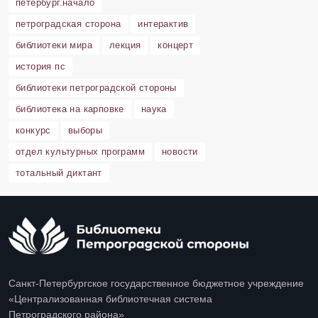
петербург.начало
петроградская сторона
интерактив
библиотеки мира
лекция
концерт
история пс
библиотеки петроградской стороны
библиотека на карповке
наука
конкурс
выборы
отдел культурных программ
новости
тотальный диктант
Санкт-Петербургское государственное бюджетное учреждение
«Централизованная библиотечная система
Петроградского района»