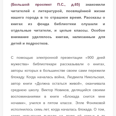
(Большой проспект П.С., д.65)
знакомили
читателей с литературой, посвящённой жизни
нашего города в то страшное время. Рассказы о
книгах из фонда библиотеки слушали и
отдельные читатели, и целые классы. Особое
внимание уделялось книгам, написанным для
детей и подростков.
С помощью электронной презентации «900 дней
мужества» библиотекари рассказывали о книгах,
авторы которых в большинстве своем сами пережили
блокаду. Когда началась война, Людмила Никольская,
автор книги «Должна остаться живой», оканчивала
среднюю школу. Виктор Новиков, делящийся своими
воспоминаниями в книге «Блокада снится мне
ночами», учился в пятом классе. Элле Фоняковой
исполнилось семь лет, когда началась блокада. О том,
какие испытания выпали на долю её семьи в те