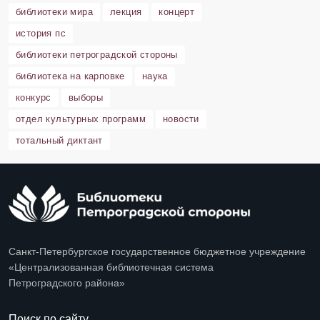
библиотеки мира
лекция
концерт
история пс
библиотеки петроградской стороны
библиотека на карповке
наука
конкурс
выборы
отдел культурных программ
новости
тотальный диктант
Санкт-Петербургское государственное бюджетное учреждение
«Централизованная библиотечная система
Петроградского района»
Поиск по сайту