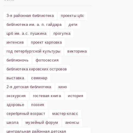
3-я районная библиотека
проекты цбс
библиотека им. а. п. гайдара
дети
црб им. а.с. пушкина
прогулка
интенсив
проект карповка
год петербургской культуры
викторина
библионочь
фотосессия
библиотека кировских островов
выставка
семинар
2-я детская библиотека
кино
экскурсия
гостевая книга
история
здоровье
поэзия
серебряный возраст
мастер-класс
школа
музейный форум
анонсы
центральная районная детская