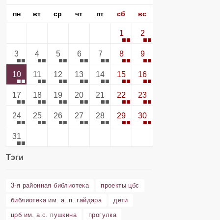
пн
вт
ср
чт
пт
сб
вс
1
2
3
4
5
6
7
8
9
10
11
12
13
14
15
16
17
18
19
20
21
22
23
24
25
26
27
28
29
30
31
Тэги
3-я районная библиотека
проекты цбс
библиотека им. а. п. гайдара
дети
црб им. а.с. пушкина
прогулка