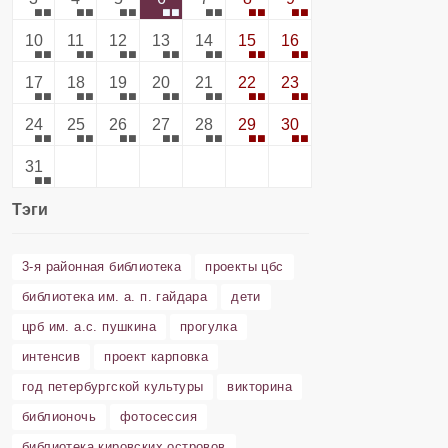
10
11
12
13
14
15
16
17
18
19
20
21
22
23
24
25
26
27
28
29
30
31
Тэги
3-я районная библиотека
проекты цбс
библиотека им. а. п. гайдара
дети
црб им. а.с. пушкина
прогулка
интенсив
проект карповка
год петербургской культуры
викторина
библионочь
фотосессия
библиотека кировских островов