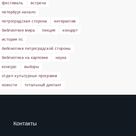
фестиваль
встреча
петербург.начало
петроградская сторона
интерактив
библиотеки мира
лекция
концерт
история пс
библиотеки петроградской стороны
библиотека на карповке
наука
конкурс
выборы
отдел культурных программ
новости
тотальный диктант
Контакты