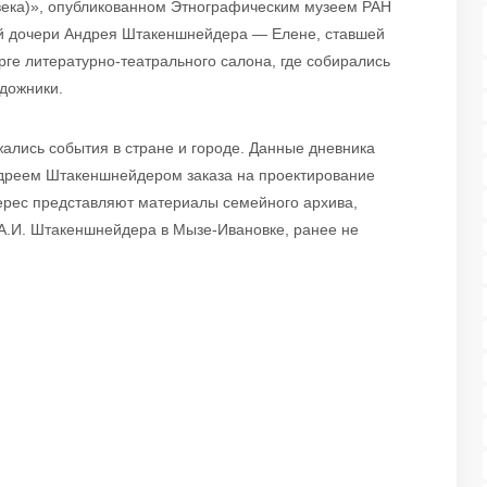
X века)», опубликованном Этнографическим музеем РАН
ей дочери Андрея Штакеншнейдера — Елене, ставшей
рге литературно-театрального салона, где собирались
удожники.
ались события в стране и городе. Данные дневника
Андреем Штакеншнейдером заказа на проектирование
ерес представляют материалы семейного архива,
А.И. Штакеншнейдера в Мызе-Ивановке, ранее не