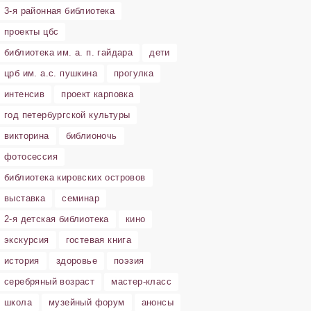
3-я районная библиотека
проекты цбс
библиотека им. а. п. гайдара
дети
црб им. а.с. пушкина
прогулка
интенсив
проект карповка
год петербургской культуры
викторина
библионочь
фотосессия
библиотека кировских островов
выставка
семинар
2-я детская библиотека
кино
экскурсия
гостевая книга
история
здоровье
поэзия
серебряный возраст
мастер-класс
школа
музейный форум
анонсы