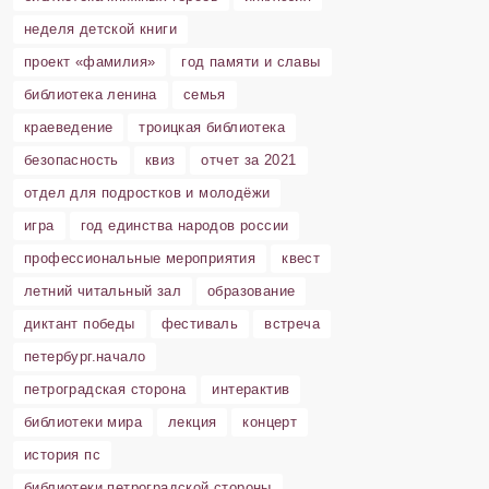
неделя детской книги
проект «фамилия»
год памяти и славы
библиотека ленина
семья
краеведение
троицкая библиотека
безопасность
квиз
отчет за 2021
отдел для подростков и молодёжи
игра
год единства народов россии
профессиональные мероприятия
квест
летний читальный зал
образование
диктант победы
фестиваль
встреча
петербург.начало
петроградская сторона
интерактив
библиотеки мира
лекция
концерт
история пс
библиотеки петроградской стороны