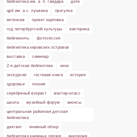
библиотека им. а. п. гайдара
дети
црб им. а.с. пушкина
прогулка
интенсив
проект карповка
год петербургской культуры
викторина
библионочь
фотосессия
библиотека кировских островов
выставка
семинар
2-я детская библиотека
кино
экскурсия
гостевая книга
история
здоровье
поэзия
серебряный возраст
мастер-класс
школа
музейный форум
анонсы
центральная районная детская
библиотека
диктант
книжный обзор
библиотека книжных героев
инклюзия