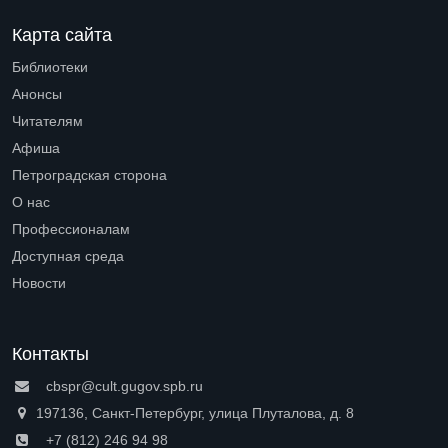
Карта сайта
Библиотеки
Open submenu (Библиотеки)
Анонсы
Читателям
Open submenu (Читателям)
Афиша
Петроградская сторона
Open submenu (Петроградская сторона)
О нас
Open submenu (О нас)
Профессионалам
Open submenu (Профессионалам)
Доступная среда
Open submenu (Доступная среда)
Новости
Контакты
cbspr@cult.gugov.spb.ru
197136, Санкт-Петербург, улица Плуталова, д. 8
+7 (812) 246 94 98