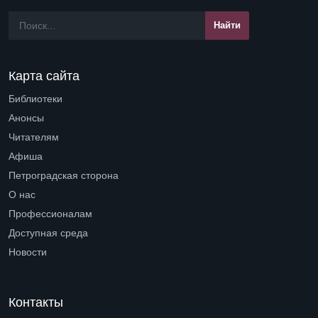
Карта сайта
Библиотеки
Open submenu (Библиотеки)
Анонсы
Читателям
Open submenu (Читателям)
Афиша
Петроградская сторона
Open submenu (Петроградская сторона)
О нас
Open submenu (О нас)
Профессионалам
Open submenu (Профессионалам)
Доступная среда
Open submenu (Доступная среда)
Новости
Контакты