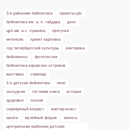
3-я районная библиотека
проекты цбс
библиотека им. а. п. гайдара
дети
црб им. а.с. пушкина
прогулка
интенсив
проект карповка
год петербургской культуры
викторина
библионочь
фотосессия
библиотека кировских островов
выставка
семинар
2-я детская библиотека
кино
экскурсия
гостевая книга
история
здоровье
поэзия
серебряный возраст
мастер-класс
школа
музейный форум
анонсы
центральная районная детская