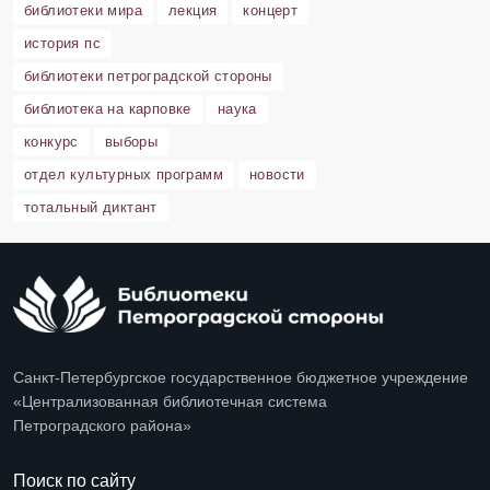
библиотеки мира
лекция
концерт
история пс
библиотеки петроградской стороны
библиотека на карповке
наука
конкурс
выборы
отдел культурных программ
новости
тотальный диктант
Санкт-Петербургское государственное бюджетное учреждение
«Централизованная библиотечная система
Петроградского района»
Поиск по сайту