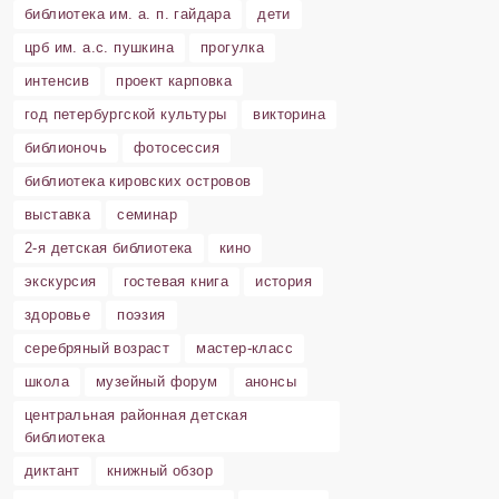
библиотека им. а. п. гайдара
дети
црб им. а.с. пушкина
прогулка
интенсив
проект карповка
год петербургской культуры
викторина
библионочь
фотосессия
библиотека кировских островов
выставка
семинар
2-я детская библиотека
кино
экскурсия
гостевая книга
история
здоровье
поэзия
серебряный возраст
мастер-класс
школа
музейный форум
анонсы
центральная районная детская
библиотека
диктант
книжный обзор