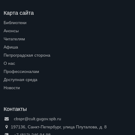
Карта сайта
Библиотеки
Open submenu (Библиотеки)
Анонсы
Читателям
Open submenu (Читателям)
Афиша
Петроградская сторона
Open submenu (Петроградская сторона)
О нас
Open submenu (О нас)
Профессионалам
Open submenu (Профессионалам)
Доступная среда
Open submenu (Доступная среда)
Новости
Контакты
cbspr@cult.gugov.spb.ru
197136, Санкт-Петербург, улица Плуталова, д. 8