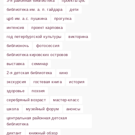
3-я районная библиотека
проекты цбс
библиотека им. а. п. гайдара
дети
црб им. а.с. пушкина
прогулка
интенсив
проект карповка
год петербургской культуры
викторина
библионочь
фотосессия
библиотека кировских островов
выставка
семинар
2-я детская библиотека
кино
экскурсия
гостевая книга
история
здоровье
поэзия
серебряный возраст
мастер-класс
школа
музейный форум
анонсы
центральная районная детская
библиотека
диктант
книжный обзор