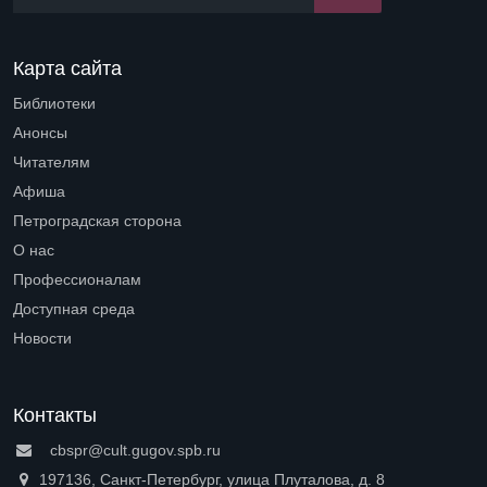
Карта сайта
Библиотеки
Open submenu (Библиотеки)
Анонсы
Читателям
Open submenu (Читателям)
Афиша
Петроградская сторона
Open submenu (Петроградская сторона)
О нас
Open submenu (О нас)
Профессионалам
Open submenu (Профессионалам)
Доступная среда
Open submenu (Доступная среда)
Новости
Контакты
cbspr@cult.gugov.spb.ru
197136, Санкт-Петербург, улица Плуталова, д. 8