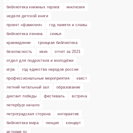
библиотека книжных героев
инклюзия
неделя детской книги
проект «фамилия»
год памяти и славы
библиотека ленина
семья
краеведение
троицкая библиотека
безопасность
квиз
отчет за 2021
отдел для подростков и молодёжи
игра
год единства народов россии
профессиональные мероприятия
квест
летний читальный зал
образование
диктант победы
фестиваль
встреча
петербург.начало
петроградская сторона
интерактив
библиотеки мира
лекция
концерт
история пс