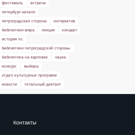
фестиваль
встреча
петербург.начало
петроградская сторона
интерактив
библиотеки мира
лекция
концерт
история пс
библиотеки петроградской стороны
библиотека на карповке
наука
конкурс
выборы
отдел культурных программ
новости
тотальный диктант
Контакты