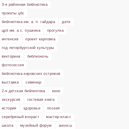
3-я районная библиотека
проекты цбс
библиотека им. а. п. гайдара
дети
црб им. а.с. пушкина
прогулка
интенсив
проект карповка
год петербургской культуры
викторина
библионочь
фотосессия
библиотека кировских островов
выставка
семинар
2-я детская библиотека
кино
экскурсия
гостевая книга
история
здоровье
поэзия
серебряный возраст
мастер-класс
школа
музейный форум
анонсы